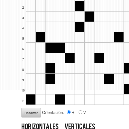
2
3
4
5
6
7
8
9
10
11
Orientación:
H
V
Horizontales
Verticales