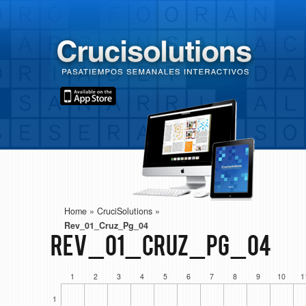
Home
»
CruciSolutions
»
Rev_01_Cruz_Pg_04
Rev_01_Cruz_Pg_04
1
2
3
4
5
6
7
8
9
10
1
1